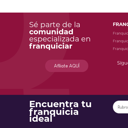
Sé parte de la
FRAN
comunidad
Franqui
especializada en
Franquic
franquiciar
Franquic
Sígu
Afíliate AQUÍ
Encuentra tu
franquicia
ideal