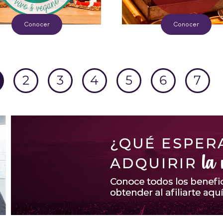
Conocer
Conocer
2
3
4
5
6
7