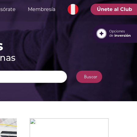
sórate
Membresía
Únete al Club
Opciones
de
inversión
S
anas
Buscar